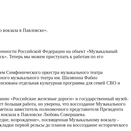
 вокзала в Павловске».
твенности Российской Федерации на объект «Музыкальный
ск». Теперь мы можем приступать к работам по его
ием Симфонического оркестра музыкального театра
нного музыкального театра им. Шаляпина Фабио
анизована отдельная культурная программа для семей СВО и
анию «Российские железные дороги» и государственный музей-
т большая работа, но уверена, что воссоздание Музыкального
метила заместитель полномочного представителя Президента
 вокзала в Павловске Любовь Совершаева.
едие, возрождение», посвященная Музыкальному вокзалу -
кладки первой рельсы до планов на воссоздание исторического