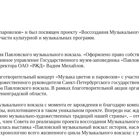
паровозов» и был посвящен проекту «Воссоздания Музыкального
 части культурной и музыкальных программ.
ания Павловского музыкального вокзала. «Оформлено право собс
тивное управление Государственного музея-заповедника «Павлов
 директора ОАО «РЖД» Вадим Михайлов.
аготворительный концерт «Музыка цветов и паровозов» с участ
ожественного руководителя Санкт-Петербургского государстве
ра Павловского вокзала. В рамках благотворительной акции орг
нинградской области.
зыкального вокзала с момента ее зарождения и благодарю комп
ры, воплотившееся в таком уникальном проекте. Впереди нас жде
ению музыкально-художественных традиций нашей страны», – от
 член Совета по реализации проекта воссоздания Музыкального
ылась выставка «Павловский музыкальный вокзал: история, насл
хронологию всего жизненного цикла Музыкального вокзала: с у