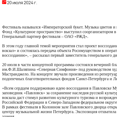
20 июля 2024 г.
Фестиваль назывался «Императорский букет. Музыка цветов и 
Фонд «Культурное пространство» выступил соорганизатором в
Генеральный партнер фестиваля – ОАО «РЖД».
В этом году главной темой мероприятия стал проект воссозд
вокзал» и состоялась передача объекта Росимуществом в опера
воссозданию», – рассказал первый заместитель генерального
20 июля в части концертной программы состоялся вечерний бл
им.Ф.И.Шаляпина «Северная Симфония» под руководством худ
Мастранджело. На концерте звучали произведения из репертуа
подопечных благотворительных фондов Санкт-Петербурга и Ле
«Всем сердцем поддерживаю идею воссоздания в Павловске Му
заповедник «Павловск» за сохранение наследия русской культу
вокзала даст стимул развитию культурного туризма и возрожд
Российской Федерации в Северо-Западном федеральном округе,
В рамках фестиваля в Колонном зале Павловского дворца откр
центру музыкальной жизни Петербурга. Экспозиция отхватила 
здания.