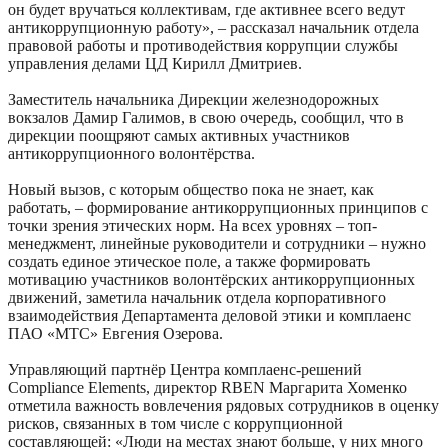
он будет вручаться коллективам, где активнее всего ведут
антикоррупционную работу», – рассказал начальник отдела
правовой работы и противодействия коррупции службы
управления делами ЦД Кирилл Дмитриев.
Заместитель начальника Дирекции железнодорожных
вокзалов Дамир Галимов, в свою очередь, сообщил, что в
дирекции поощряют самых активных участников
антикоррупционного волонтёрства.
Новый вызов, с которым общество пока не знает, как
работать, – формирование антикоррупционных принципов с
точки зрения этических норм. На всех уровнях – топ-
менеджмент, линейные руководители и сотрудники – нужно
создать единое этическое поле, а также формировать
мотивацию участников волонтёрских антикоррупционных
движений, заметила начальник отдела корпоративного
взаимодействия Департамента деловой этики и комплаенс
ПАО «МТС» Евгения Озерова.
Управляющий партнёр Центра комплаенс-решений
Compliance Elements, директор RBEN Маргарита Хоменко
отметила важность вовлечения рядовых сотрудников в оценку
рисков, связанных в том числе с коррупционной
составляющей: «Люди на местах знают больше, у них много