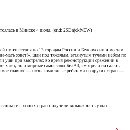
оялась в Минске 4 июля. (erid: 2SDnjckfvEW)
ей путешествия по 13 городам России и Белоруссии и местам,
а-мать зовет!», шли под тяжелым, затянутым тучами небом по
али уши при выстрелах во время реконструкций сражений в
ных лет, но и мирные самосвалы БелАЗ, смотрели на салют,
самое главное — познакомились с ребятами из других стран —
ссники из разных стран получили возможность узнать