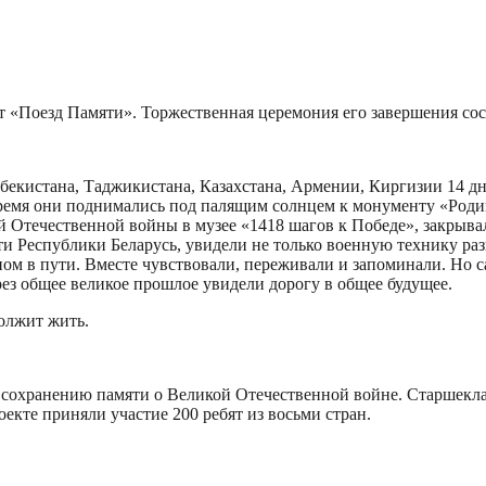
 «Поезд Памяти». Торжественная церемония его завершения сост
бекистана, Таджикистана, Казахстана, Армении, Киргизии 14 дн
ремя они поднимались под палящим солнцем к монументу «Родин
й Отечественной войны в музее «1418 шагов к Победе», закрыв
ти Республики Беларусь, увидели не только военную технику раз
ном в пути. Вместе чувствовали, переживали и запоминали. Но 
ез общее великое прошлое увидели дорогу в общее будущее.
олжит жить.
 сохранению памяти о Великой Отечественной войне. Старшекла
екте приняли участие 200 ребят из восьми стран.