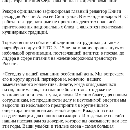
оператора питания Федеральной пассажирской компании.
Рекорд официально зафиксировал главный редактор Книги
рекордов России Алексей Свистунов. В команде поваров НТС
работают люди, которые не просто владеют технологией
приготовления национальных блюд, а являются носителями
кулинарных традиций.
Торжественное событие объединило сотрудников, а также
партнёров и друзей НТС. За 15 лет компания прошла путь от
небольшой организации, поставлявшей напитки в поезда, до
лидера в сфере питания на железнодорожном транспорте
России.
«Сегодня у нашей компании особенный день. Мы встречаем
его в кругу друзей, партнёров и, конечно, нашего
замечательного коллектива. Знаете, когда оглядываешься
назад, понимаешь, что главное богатство - это даже не
технологии или рецептуры, а люди. Именно благодаря нашим
сотрудникам, их преданности делу и неутомимой энергии мы
выросли из небольшого предприятия в крупнейшего
оператора питания на железной дороге. Каждый из них —
создает эмоции для наших пассажиров. И отдельное спасибо
нашим пассажирам за доверие, которое вы оказываете нам все
эти годы. Ваши улыбки и тёплые слова - самая большая