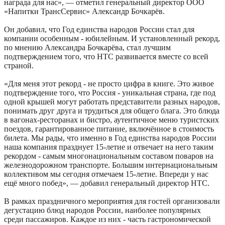
награда для нас», — отметил генеральный директор ООО
«Напитки ТрансСервис» Александр Бочкарёв.
Он добавил, что Год единства народов России стал для
компании особенным - юбилейным. И установленный рекорд,
по мнению Александра Бочкарёва, стал лучшим
подтверждением того, что НТС развивается вместе со всей
страной.
«Для меня этот рекорд - не просто цифра в книге. Это живое
подтверждение того, что Россия - уникальная страна, где под
одной крышей могут работать представители разных народов,
понимать друг друга и трудиться для общего блага. Это блюда
в вагонах-ресторанах и бистро, аутентичное меню туристских
поездов, гарантированное питание, включённое в стоимость
билета. Мы рады, что именно в Год единства народов России
наша компания празднует 15-летие и отвечает на него таким
рекордом - самым многонациональным составом поваров на
железнодорожном транспорте. Большим интернациональным
коллективом мы сегодня отмечаем 15-летие. Впереди у нас
ещё много побед», — добавил генеральный директор НТС.
В рамках праздничного мероприятия для гостей организовали
дегустацию блюд народов России, наиболее популярных
среди пассажиров. Каждое из них - часть гастрономической