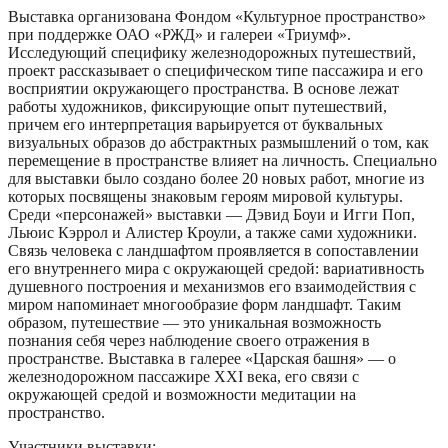
Выставка организована Фондом «Культурное пространство»
при поддержке ОАО «РЖД» и галереи «Триумф».
Исследующий специфику железнодорожных путешествий,
проект рассказывает о специфическом типе пассажира и его
восприятии окружающего пространства. В основе лежат
работы художников, фиксирующие опыт путешествий,
причем его интерпретация варьируется от буквальных
визуальных образов до абстрактных размышлений о том, как
перемещение в пространстве влияет на личность. Специально
для выставки было создано более 20 новых работ, многие из
которых посвящены знаковым героям мировой культуры.
Среди «персонажей» выставки — Дэвид Боуи и Игги Поп,
Льюис Кэррол и Алистер Кроули, а также сами художники.
Связь человека с ландшафтом проявляется в сопоставлении
его внутреннего мира с окружающей средой: вариативность
душевного построения и механизмов его взаимодействия с
миром напоминает многообразие форм ландшафт. Таким
образом, путешествие — это уникальная возможность
познания себя через наблюдение своего отражения в
пространстве. Выставка в галерее «Царская башня» — о
железнодорожном пассажире XXI века, его связи с
окружающей средой и возможности медитации на
пространство.
Участники выставки: